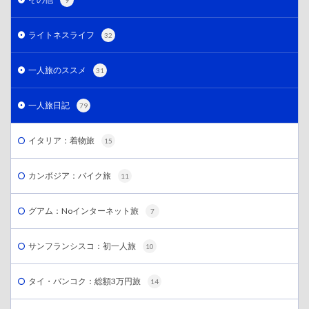
ライトネスライフ
32
一人旅のススメ
31
一人旅日記
79
イタリア：着物旅
15
カンボジア：バイク旅
11
グアム：Noインターネット旅
7
サンフランシスコ：初一人旅
10
タイ・バンコク：総額3万円旅
14