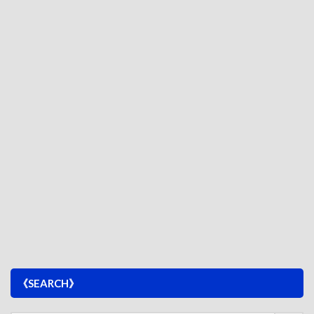
《SEARCH》