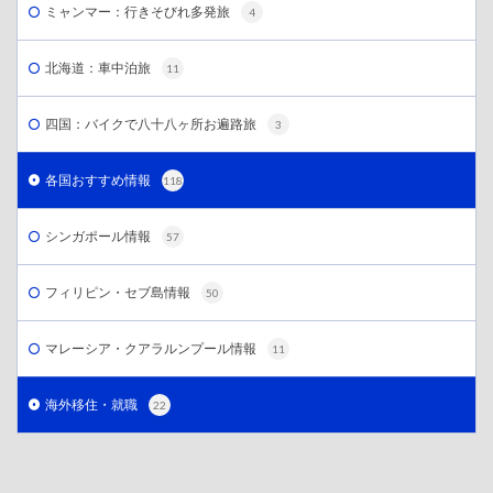
ミャンマー：行きそびれ多発旅
4
北海道：車中泊旅
11
四国：バイクで八十八ヶ所お遍路旅
3
各国おすすめ情報
118
シンガポール情報
57
フィリピン・セブ島情報
50
マレーシア・クアラルンプール情報
11
海外移住・就職
22