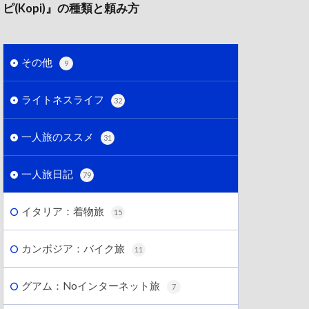
ピ(Kopi)』の種類と頼み方
その他
9
ライトネスライフ
32
一人旅のススメ
31
一人旅日記
79
イタリア：着物旅
15
カンボジア：バイク旅
11
グアム：Noインターネット旅
7