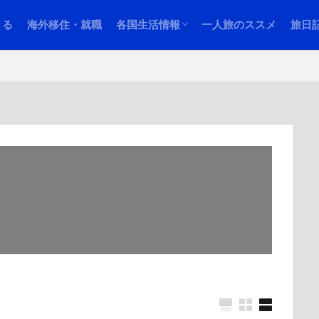
シンガポール情報
マレーシア・クアラルンプール情報
フィリピン・セブ島情報
四国
ミャ
タイ
グア
カン
イタ
サン
北海
きる
海外移住・就職
各国生活情報
一人旅のススメ
旅日
シンガポール情報
マレーシア・クアラルンプール情報
フィリピン・セブ島情報
四国
ミャ
タイ
グア
カン
イタ
サン
北海