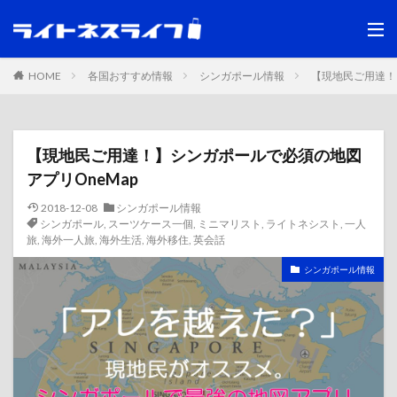
HOME
各国おすすめ情報
シンガポール情報
【現地民ご用達！
【現地民ご用達！】シンガポールで必須の地図
アプリOneMap
2018-12-08
シンガポール情報
シンガポール
,
スーツケース一個
,
ミニマリスト
,
ライトネシスト
,
一人
旅
,
海外一人旅
,
海外生活
,
海外移住
,
英会話
シンガポール情報