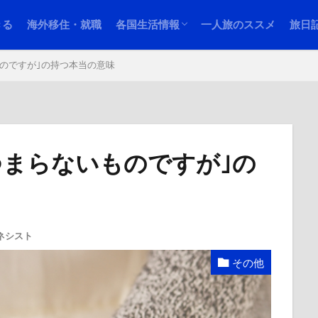
シンガポール情報
マレーシア・クアラルンプール情報
フィリピン・セブ島情報
四国
ミャ
タイ
グア
カン
イタ
サン
北海
きる
海外移住・就職
各国生活情報
一人旅のススメ
旅日
シンガポール情報
マレーシア・クアラルンプール情報
フィリピン・セブ島情報
四国
ミャ
タイ
グア
カン
イタ
サン
北海
のですが｣の持つ本当の意味
つまらないものですが｣の
ネシスト
その他