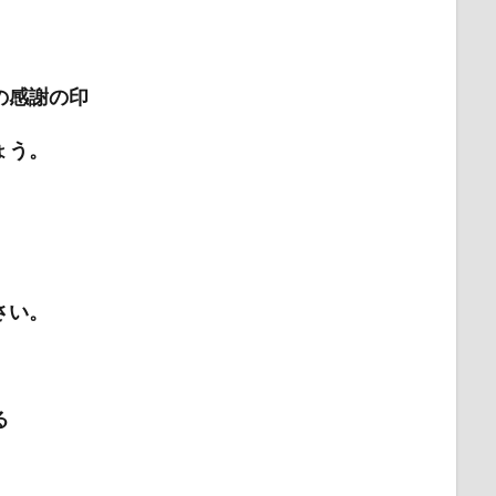
の感謝の印
ょう。
、
さい。
る