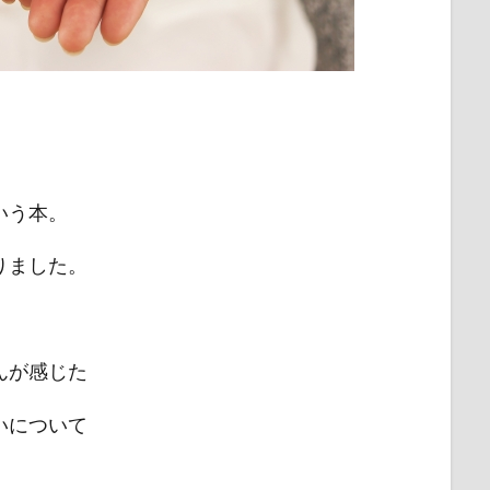
いう本。
りました。
んが感じた
いについて