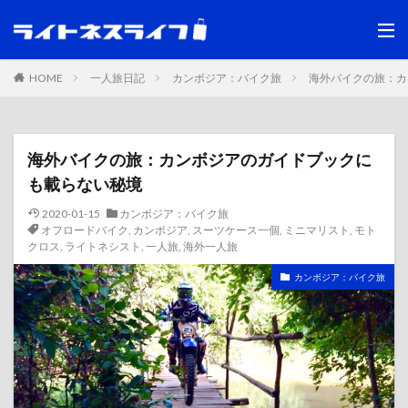
HOME
一人旅日記
カンボジア：バイク旅
海外バイクの旅：カ
海外バイクの旅：カンボジアのガイドブックに
も載らない秘境
2020-01-15
カンボジア：バイク旅
オフロードバイク
,
カンボジア
,
スーツケース一個
,
ミニマリスト
,
モト
クロス
,
ライトネシスト
,
一人旅
,
海外一人旅
カンボジア：バイク旅