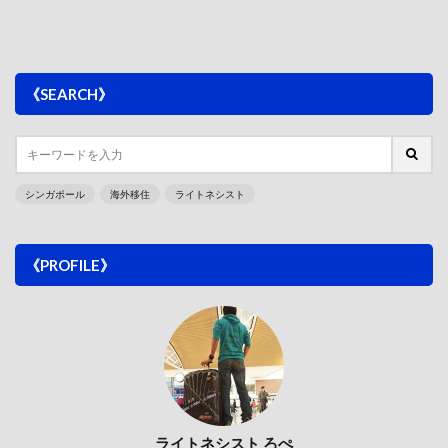
《SEARCH》
シンガポール
海外移住
ライトネシスト
《PROFILE》
ライトネシスト ろぺ