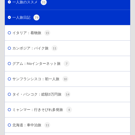
一人旅のススメ
31
一人旅日記
79
イタリア：着物旅
15
カンボジア：バイク旅
11
グアム：Noインターネット旅
7
サンフランシスコ：初一人旅
10
タイ・バンコク：総額3万円旅
14
ミャンマー：行きそびれ多発旅
4
北海道：車中泊旅
11